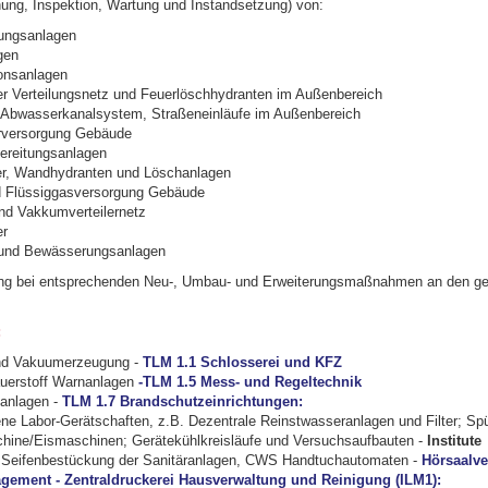
nung, Inspektion, Wartung und Instandsetzung) von:
ungsanlagen
gen
ionsanlagen
 Verteilungsnetz und Feuerlöschhydranten im Außenbereich
 Abwasserkanalsystem, Straßeneinläufe im Außenbereich
rversorgung Gebäude
ereitungsanlagen
er, Wandhydranten und Löschanlagen
d Flüssiggasversorgung Gebäude
und Vakkumverteilernetz
er
und Bewässerungsanlagen
ung bei entsprechenden Neu-, Umbau- und Erweiterungsmaßnahmen an den g
:
und Vakuumerzeugung -
TLM 1.1 Schlosserei und KFZ
uerstoff Warnanlagen
-TLM 1.5 Mess- und Regeltechnik
anlagen -
TLM 1.7 Brandschutzeinrichtungen:
gene Labor-Gerätschaften, z.B. Dezentrale Reinstwasseranlagen und Filter; Spü
ine/Eismaschinen; Gerätekühlkreisläufe und Versuchsaufbauten -
Institute
d Seifenbestückung der Sanitäranlagen, CWS Handtuchautomaten -
Hörsaalve
ment - Zentraldruckerei Hausverwaltung und Reinigung (ILM1):