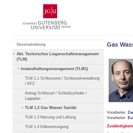
Zum
Johannes
Inhalt
Gutenberg-
springen
Universität
Mainz
Gas Wass
Dezernatsleitung
Abt. Technisches Liegenschaftsmanagement
(TLM)
Instandhaltungsmanagement (TLM1)
TLM 1.1 Schlosserei / Schlüsselverwaltung
/ KFZ
Antrag Schlüssel / Schließzylinder /
Lageplan
TLM 1.2 Gas Wasser Sanitär
Vorarbeiter:
Za
TLM 1.3 Heizung und Lüftung
Vorarbeiter:
Eu
Zuständigkeit
TLM 1.4 Kälteversorgung