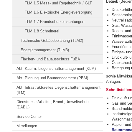
Betrieb (Bedie
TLM 1.5 Mess- und Regeltechnik / GLT
Druckerhöh
TLM 1.6 Elektrische Energieversorgung
Sanitäranla
Neutralisat
TLM 1.7 Brandschutzeinrichtungen
Gas, Wasser
Regen- und
TLM 1.8 Schreinerei
Trinkwasse
Technische Gebäudeplanung (TLM2)
Wasseraufb
Feuerlösch
Energiemanagement (TLM3)
Erdgas- un
Druckluft- 
Flächen- und Bauausschuss FuBA
Ölabscheid
Beregnung 
Abt. Kaufm. Liegenschaftsmanagement (KLM)
sowie Mitwirk
Abt. Planung und Baumanagement (PBM)
Anlagen.
Abt. Infrastrukturelles Liegenschaftsmanagement
Schnittstellen
(ILM)
Druckluft 
Dienststelle Arbeits-, Brand-,Umweltschutz
Gas und Sa
(DABU)
Brandmelde
institutsei
Service-Center
Waschmasch
Papier- un
Mitteilungen
Raummanage