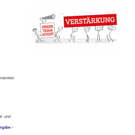
enannten
l- und
rgabe -