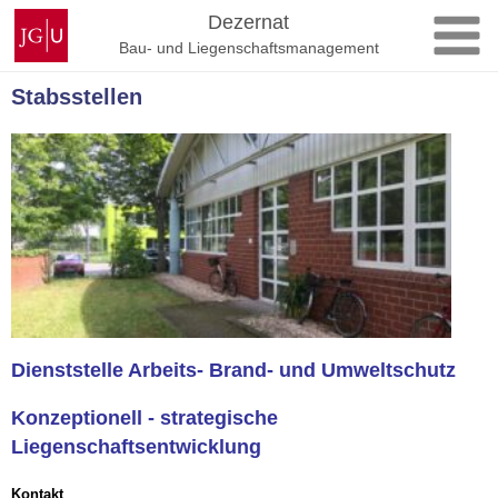
Zum
Johannes
Dezernat
Inhalt
Gutenberg-
Bau- und Liegenschaftsmanagement
springen
Universität
Mainz
Stabsstellen
Dienststelle Arbeits- Brand- und Umweltschutz
Konzeptionell - strategische
Liegenschaftsentwicklung
Kontakt